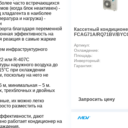
Для помещения площадью,
более часто встречающихся
ов (когда блок неактивен) -
Основные режимы работы
 хладагента в наиболее
Хладагент
ература и нагрузка) -
Производительность
и
Класс сезонной энергоэффе
форта благодаря переменной
Кассетный кондиционер
зонная эффективность на
Класс сезонной энергоэффе
FCAG71A/RQ71BV/BYC
я реакция в самые жаркие
Коэффициент сезонной энер
Артикул:
SCOP
ем инфраструктурного
Охлаждение:
Коэффициент сезонной эне
Площадь:
Теплопроизводительность, 
22 или R-407C
Инверторный:
уры наружного воздуха до
Холодопроизводительность,
Гарантия:
-15°С при охлаждении
Электропитание, ф / В / Гц
 поскольку на него не
Технические характеристик
Диапазон рабочих температу
 м, минимальная – 5 м.
х, трехблочных и двойных
Диапазон рабочих температ
Расход воздуха, ВБ, нагрев,
Запросить цену
ные, их можно легко
Расход воздуха, ВБ, охлажд
росто разместить на
Уровень звукового давления
эффективности, дают
Уровень звукового давления
вно работает кондиционер на
Трубопровод хладагента
лаждения.