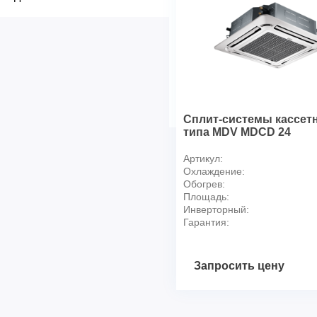
Максимальная длина трасс
Максимальный перепад выс
Трубопровод со стороны газ
Трубопровод со стороны жи
Габариты
Вес нетто, ВБ, кг
Вес нетто, НБ, кг
Сплит-системы кассет
типа MDV MDCD 24
Артикул:
Охлаждение:
Обогрев:
Площадь:
Инверторный:
Гарантия:
Запросить цену