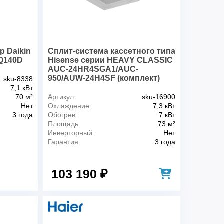
 м2
70
Охлаждение/нагрев
R410A
ктивности, обогрев
A+
 Daikin
Сплит-система кассетного типа
ктивности, охл.
A++
Q140D
Hisense серии HEAVY CLASSIC
AUC-24HR4SGA1/AUC-
гоэффективности, обогрев,
4.54
950/AUW-24H4SF (комплект)
sku-8338
7,1 кВт
ргоэффективности, охл., ESEER
6.91
70 м²
Артикул:
sku-16900
кВт
7.5
Нет
Охлаждение:
7,3 кВт
 кВт
6.8
3 года
Обогрев:
7 кВт
Площадь:
73 м²
1~, 220-240 В, 50 Гц
Инверторный:
Нет
и
Гарантия:
3 года
р, нагрев, °C
-20~15,5
ур, охлаждение, °C
-15~50
103 190 ₽
 м3/ч
1416/1128/822
ение, м3/ч
1416/1128/822
, ВБ, охлаждение, дБ(А)
36/33/29
, НБ, охлаждение, дБ(А)
48 / 43