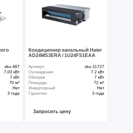
ы, м
50
от, м
30
а, Ø, мм
15.9
дкости, Ø, мм
9.5
25
69
ного
Кондиционер канальный Haier
AD24MS3ERA / 1U24FS1EAA
sku-487
Артикул:
sku-11727
7,03 кВт
Охлаждение:
7.2 кВт
7 кВт
Обогрев:
7 кВт
70 м²
Площадь:
72 м²
Нет
Инверторный:
Нет
3 года
Гарантия:
3 года
Запросить цену