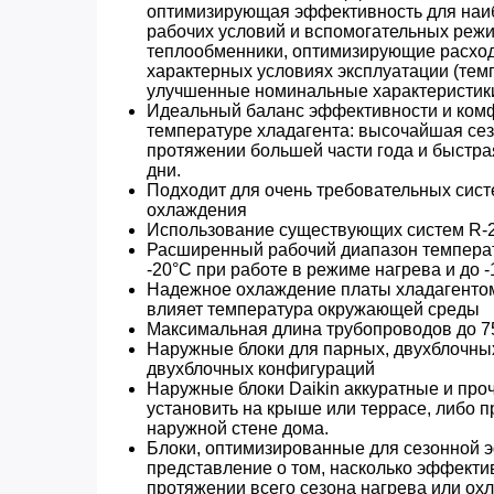
оптимизирующая эффективность для наи
рабочих условий и вспомогательных режим
теплообменники, оптимизирующие расход
характерных условиях эксплуатации (темп
улучшенные номинальные характеристик
Идеальный баланс эффективности и ком
температуре хладагента: высочайшая се
протяжении большей части года и быстра
дни.
Подходит для очень требовательных сист
охлаждения
Использование существующих систем R-
Расширенный рабочий диапазон температ
-20°C при работе в режиме нагрева и до 
Надежное охлаждение платы хладагентом,
влияет температура окружающей среды
Максимальная длина трубопроводов до 75
Наружные блоки для парных, двухблочны
двухблочных конфигураций
Наружные блоки Daikin аккуратные и проч
установить на крыше или террасе, либо п
наружной стене дома.
Блоки, оптимизированные для сезонной 
представление о том, насколько эффекти
протяжении всего сезона нагрева или ох