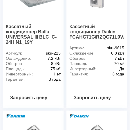
Кассетный
Кассетный
кондиционер Ballu
кондиционер Daikin
UNIVERSAL III BLC_C-
FCAHG71G/RZQG71L9V/B
24H N1_19Y
Артикул:
sku-9615
Артикул:
sku-225
Охлаждение:
6,8 кВт
Охлаждение:
7,2 кВт
Обогрев:
7 кВт
Обогрев:
8 кВт
Площадь:
70 м²
Площадь:
75 м²
Инверторный:
Да
Инверторный:
Нет
Гарантия:
3 года
Гарантия:
3 года
Запросить цену
Запросить цену