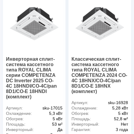
Инверторная сплит-
Классическая сплит-
система кассетного
система кассетного
типа ROYAL CLIMA
типа ROYAL CLIMA
серии COMPETENZA
COMPETENZA 2024 CO-
DC Inverter 2025 CO-
4C 18HNX/CO-4C/pan
4C 18HNDI/CO-4C/pan
8D1/CO-E 18HNX
8D1/CO-E 18HNDI
(комплект)
(комплект)
Артикул:
sku-16928
Артикул:
sku-17015
Охлаждение:
5,28 кВт
Охлаждение:
5,3 кВт
Обогрев:
5 кВт
Обогрев:
5 кВт
Площадь:
52,8 м²
Площадь:
53 м²
Инверторный:
Нет
Инверторный:
Да
Гарантия:
3 года