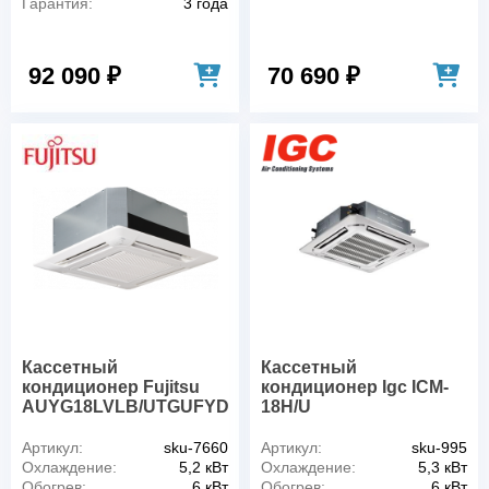
Гарантия:
3 года
92 090 ₽
70 690 ₽
Кассетный
Кассетный
кондиционер Fujitsu
кондиционер Igc ICM-
AUYG18LVLB/UTGUFYDW/AOYG18LALL
18H/U
Артикул:
sku-7660
Артикул:
sku-995
Охлаждение:
5,2 кВт
Охлаждение:
5,3 кВт
Обогрев:
6 кВт
Обогрев:
6 кВт