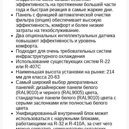
эффективность на протяжении большей части
года и быстрая реакция в самые жаркие дни.
Панель с функцией автоматической очистки
фильтра (опция) обеспечивает высокую
эффективность, комфорт и более низкие
затраты на техобслуживание.
Два опциональных интеллектуальных датчика
повышают эффективность и уровень
комфорта.
Подходит для очень требовательных систем
инфраструктурного охлаждения
Использование существующих систем R-22
или R-407C
Наименьшая высота установки на рынке: 214
мм для класса 20-63
Самый широкий выбор декоративных
панелей: дизайнерские панели белого
(RAL9010) и черного (RAL9005) цвета,
стандартные панели белого (RAL9010) цвета с
серыми заслонками или полностью белого
цвета
Унифицированный внутренний блок может
использоваться с наружными блоками,
работающими на R-32 и R-410A, за счет чего
можно сократить номенклатуру складских