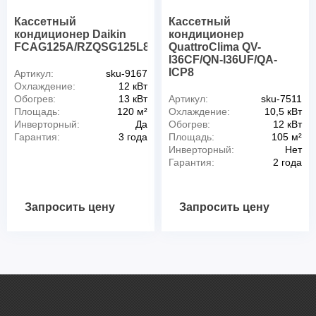
Кассетный
Кассетный
кондиционер Daikin
кондиционер
FCAG125A/RZQSG125L8Y/BYCQ140D
QuattroClima QV-
I36CF/QN-I36UF/QA-
ICP8
Артикул:
sku-9167
Охлаждение:
12 кВт
Обогрев:
13 кВт
Артикул:
sku-7511
Площадь:
120 м²
Охлаждение:
10,5 кВт
Инверторный:
Да
Обогрев:
12 кВт
Гарантия:
3 года
Площадь:
105 м²
Инверторный:
Нет
Гарантия:
2 года
Запросить цену
Запросить цену