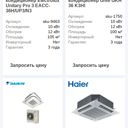
кондиционер Electrolux
кондиционер Gree GKH
Unitary Pro 3 EACC-
36 K3HI
36H/UP3/N3
Артикул:
sku-1750
Артикул:
sku-9463
Охлаждение:
10 кВт
Охлаждение:
10 кВт
Обогрев:
12 кВт
Обогрев:
12 кВт
Площадь:
100 м²
Площадь:
105 м²
Инверторный:
Нет
Инверторный:
Нет
Гарантия:
3 года
Гарантия:
3 года
Запросить цену
Запросить цену