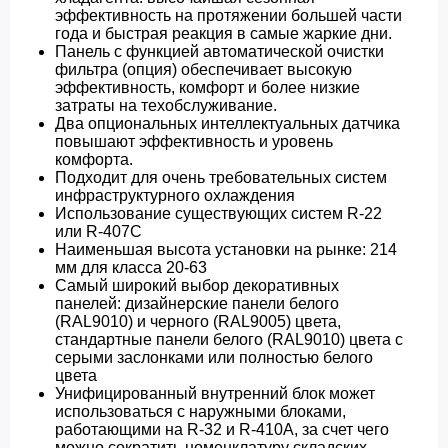
эффективность на протяжении большей части
года и быстрая реакция в самые жаркие дни.
Панель с функцией автоматической очистки
фильтра (опция) обеспечивает высокую
эффективность, комфорт и более низкие
затраты на техобслуживание.
Два опциональных интеллектуальных датчика
повышают эффективность и уровень
комфорта.
Подходит для очень требовательных систем
инфраструктурного охлаждения
Использование существующих систем R-22
или R-407C
Наименьшая высота установки на рынке: 214
мм для класса 20-63
Самый широкий выбор декоративных
панелей: дизайнерские панели белого
(RAL9010) и черного (RAL9005) цвета,
стандартные панели белого (RAL9010) цвета с
серыми заслонками или полностью белого
цвета
Унифицированный внутренний блок может
использоваться с наружными блоками,
работающими на R-32 и R-410A, за счет чего
можно сократить номенклатуру складских