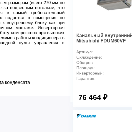
Максимальная рекомендуе
ым размерам (всего 270 мм по
Производительность, охлаж
е за подвесным потолком, что
ься в самый требовательный
Производительность, нагрев
ух подается в помещения по
Минимальный уровень шума 
 к внутреннему блоку как при
Максимальный уровень шума
очном монтаже. Инверторная
боту компрессора при высоких
Максимальная длина трубоп
Канальный внутренний
режимов работы кондиционера в
блока, м
Mitsubishi FDUM60VF
оводной пульт управления с
Габариты (В x Ш x Г), внутр
Артикул:
Вес внутреннего блока, кг
Охлаждение:
Авторегулирование воздушн
Обогрев:
Автоматический перезапуск
Площадь:
Автоматический выбор раб
Инверторный:
Гарантия:
Режим энергосбережения
да конденсата
Недельный таймер + тайме
Индикатор загрязнения фил
76 464 ₽