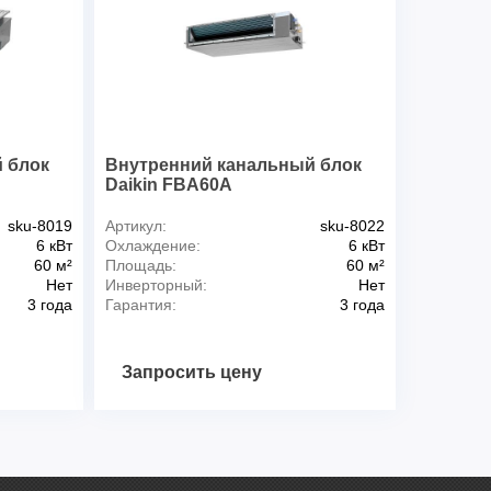
 блок
Внутренний канальный блок
Daikin FBA60A
sku-8019
Артикул:
sku-8022
6 кВт
Охлаждение:
6 кВт
60 м²
Площадь:
60 м²
Нет
Инверторный:
Нет
3 года
Гарантия:
3 года
Запросить цену