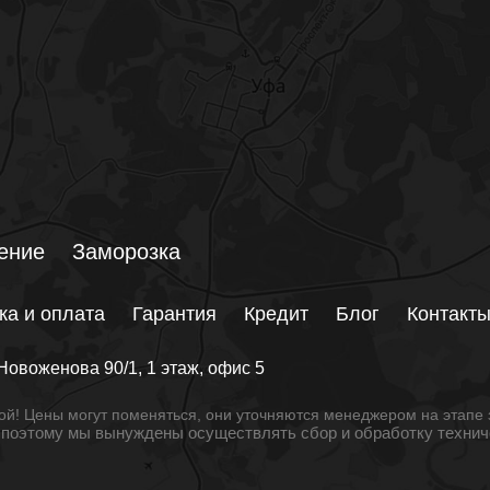
ение
Заморозка
ка и оплата
Гарантия
Кредит
Блог
Контакт
Новоженова 90/1
, 1 этаж, офис 5
й! Цены могут поменяться, они уточняются менеджером на этапе 
, поэтому мы вынуждены осуществлять сбор и обработку техни