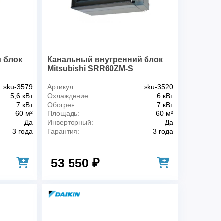
мая площадь помещения, м2
64
дение, кВт
6,8
, кВт
8
внутреннего блока, дБ(А)
25
 внутреннего блока, дБ(А)
31
ровода от наружного до внутреннего
 блок
Канальный внутренний блок
30
Mitsubishi SRR60ZM-S
енний блок (мм)
270x1135x700
sku-3579
Артикул:
sku-3520
38
5,6 кВт
Охлаждение:
6 кВт
ого потока
есть
7 кВт
Обогрев:
7 кВт
есть
60 м²
Площадь:
60 м²
очего режима
есть
Да
Инверторный:
Да
3 года
Гарантия:
3 года
есть
р работы в экономичном режиме
есть
ьтра
есть
53 550 ₽