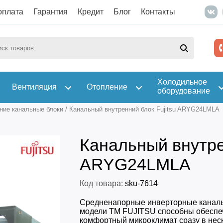
оплата
Гарантия
Кредит
Блог
Контакты
Холодильное
Вентиляция
Отопление
оборудование
ние канальные блоки
/
Канальный внутренний блок Fujitsu ARYG24LMLA
Канальный внутрен
ARYG24LMLA
Код товара:
sku-7614
Средненапорные инверторные канал
модели ТМ FUJITSU способны обеспе
комфортный микроклимат сразу в нес