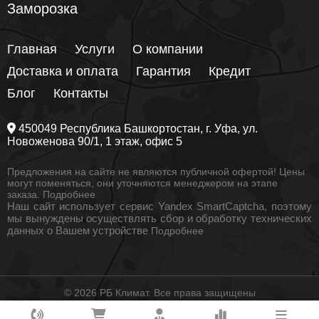
Заморозка
Главная
Услуги
О компании
Доставка и оплата
Гарантия
Кредит
Блог
Контакты
450049
Республика Башкортостан
, г.
Уфа
, ул.
Новоженова 90/1
, 1 этаж, офис 5
Предложения на сайте не являются публичной офертой! Цены
могут поменяться, они уточняются менеджером на этапе
заказа.
Подробнее
Наш сайт использует сервис Yandex SmartCaptcha, поэтому
мы вынуждены осуществлять сбор и обработку технических
данных о Вашем устройстве
Подробнее
© 2026 РБ Климат. Все права защищены
Как вам удобнее с нами связаться?