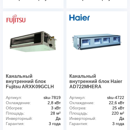
Канальный
Канальный
внутренний блок
внутренний блок Haier
Fujitsu ARXK09GCLH
AD722MHERA
Артикул:
sku-7819
Артикул:
sku-4722
Охлаждение:
2,8 кВт
Охлаждение:
22,6 кВт
Обогрев:
3 кВт
Обогрев:
25 кВт
Площадь:
28 м²
Площадь:
220 м²
Инверторный:
Да
Инверторный:
Да
Гарантия:
3 года
Гарантия:
3 года