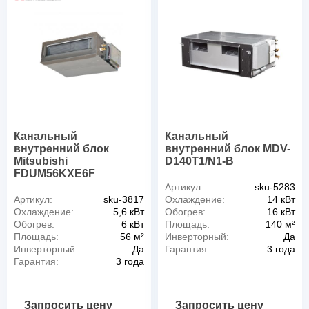
Канальный
Канальный
внутренний блок
внутренний блок MDV-
Mitsubishi
D140T1/N1-B
FDUM56KXE6F
Артикул:
sku-5283
Артикул:
sku-3817
Охлаждение:
14 кВт
Охлаждение:
5,6 кВт
Обогрев:
16 кВт
Обогрев:
6 кВт
Площадь:
140 м²
Площадь:
56 м²
Инверторный:
Да
Инверторный:
Да
Гарантия:
3 года
Гарантия:
3 года
Запросить цену
Запросить цену