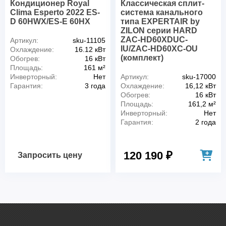
Кондиционер Royal
Классическая сплит-
Clima Esperto 2022 ES-
система канального
D 60HWX/ES-E 60HX
типа EXPERTAIR by
ZILON серии HARD
ZAC-HD60XDUC-
Артикул:
sku-11105
IU/ZAC-HD60XC-OU
Охлаждение:
16.12 кВт
(комплект)
Обогрев:
16 кВт
Площадь:
161 м²
Инверторный:
Нет
Артикул:
sku-17000
Гарантия:
3 года
Охлаждение:
16,12 кВт
Обогрев:
16 кВт
Площадь:
161,2 м²
Инверторный:
Нет
Гарантия:
2 года
120 190 ₽
Запросить цену