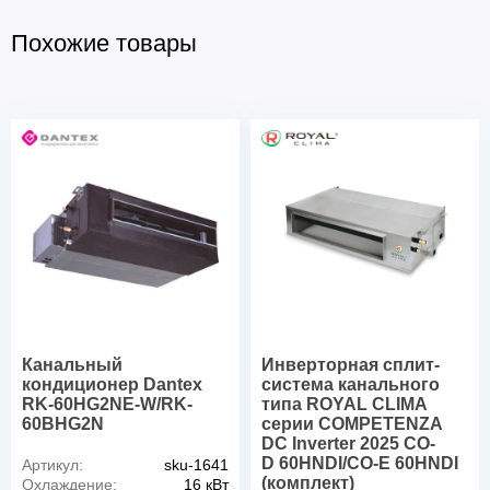
Похожие товары
Канальный
Инверторная сплит-
кондиционер Dantex
система канального
RK-60HG2NE-W/RK-
типа ROYAL CLIMA
60BHG2N
серии COMPETENZA
DC Inverter 2025 CO-
D 60HNDI/CO-E 60HNDI
Артикул:
sku-1641
(комплект)
Охлаждение:
16 кВт