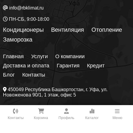
info@rbklimat.ru
ПН-СБ, 9:00-18:00
Кондиционеры
Вентиляция
Отопление
Заморозка
Главная
Услуги
О компании
Доставка и оплата
Гарантия
Кредит
Блог
Контакты
450049
Республика Башкортостан
, г.
Уфа
, ул.
Новоженова 90/1
, 1 этаж, офис 5
Предложения на сайте не являются публичной офертой! Цены
Как вам удобнее с нами связаться?
могут поменяться, они уточняются менеджером на этапе
заказа.
Подробнее
Контакты
Корзина
Профиль
Каталог
Меню
Наш сайт использует сервис Yandex SmartCaptcha, поэтому
ВКонтакте
мы вынуждены осуществлять сбор и обработку технических
данных о Вашем устройстве
Подробнее