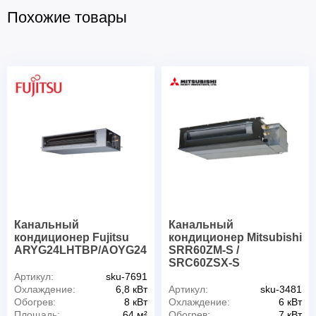
Похожие товары
Канальный
Канальный
кондиционер Fujitsu
кондиционер Mitsubishi
ARYG24LHTBP/AOYG24LBCA
SRR60ZМ-S /
SRC60ZSX-S
Артикул:
sku-7691
Охлаждение:
6,8 кВт
Артикул:
sku-3481
Обогрев:
8 кВт
Охлаждение:
6 кВт
Площадь:
64 м²
Обогрев:
7 кВт