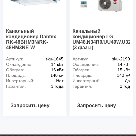
Канальный
Канальный
кондиционер Dantex
кондиционер LG
RK-48BHM3N/RK-
UM48.N34R0/UU49W.U32R
48HM3NE-W
(3 фазы)
Артикул:
sku-1645
Артикул:
sku-2199
Охлаждение:
14 кВт
Охлаждение:
14 кВт
Обогрев:
16 кВт
Обогрев:
15 кВт
Площадь:
140 м²
Площадь:
140 м²
Инверторный:
Нет
Инверторный:
Да
Гарантия:
3 года
Гарантия:
1 год
Запросить цену
Запросить цену