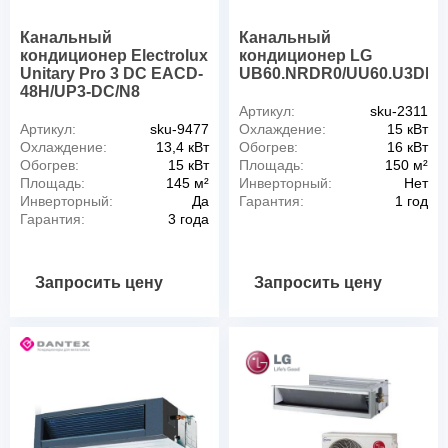
Канальный
Канальный
кондиционер Electrolux
кондиционер LG
Unitary Pro 3 DC EACD-
UB60.NRDR0/UU60.U3DR0
48H/UP3-DC/N8
Артикул:
sku-2311
Артикул:
sku-9477
Охлаждение:
15 кВт
Охлаждение:
13,4 кВт
Обогрев:
16 кВт
Обогрев:
15 кВт
Площадь:
150 м²
Площадь:
145 м²
Инверторный:
Нет
Инверторный:
Да
Гарантия:
1 год
Гарантия:
3 года
Запросить цену
Запросить цену