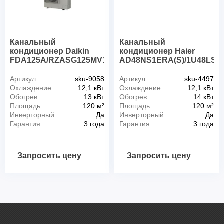
Канальный
Канальный
кондиционер Daikin
кондиционер Haier
FDA125A/RZASG125MV1
AD48NS1ERA(S)/1U48LS1
Артикул:
sku-9058
Артикул:
sku-4497
Охлаждение:
12,1 кВт
Охлаждение:
12,1 кВт
Обогрев:
13 кВт
Обогрев:
14 кВт
Площадь:
120 м²
Площадь:
120 м²
Инверторный:
Да
Инверторный:
Да
Гарантия:
3 года
Гарантия:
3 года
Запросить цену
Запросить цену