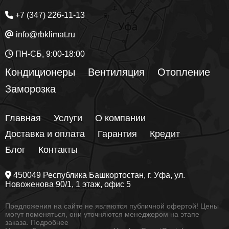
+7 (347) 226-11-13
info@rbklimat.ru
ПН-СБ, 9:00-18:00
Кондиционеры
Вентиляция
Отопление
Заморозка
Главная
Услуги
О компании
Доставка и оплата
Гарантия
Кредит
Блог
Контакты
450049
Республика Башкортостан
, г.
Уфа
, ул.
Новоженова 90/1
, 1 этаж, офис 5
Предложения на сайте не являются публичной офертой! Цены
могут поменяться, они уточняются менеджером на этапе
заказа.
Подробнее