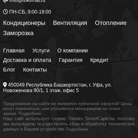
info@rbklimat.ru
ПН-СБ, 9:00-18:00
Кондиционеры
Вентиляция
Отопление
Заморозка
Главная
Услуги
О компании
Доставка и оплата
Гарантия
Кредит
Блог
Контакты
450049
Республика Башкортостан
, г.
Уфа
, ул.
Новоженова 90/1
, 1 этаж, офис 5
Предложения на сайте не являются публичной офертой! Цены
могут поменяться, они уточняются менеджером на этапе
заказа.
Подробнее
Наш сайт использует сервис Yandex SmartCaptcha, поэтому
мы вынуждены осуществлять сбор и обработку технических
данных о Вашем устройстве
Подробнее