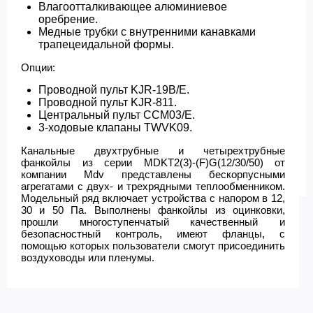
Влагоотталкивающее алюминиевое
оребрение.
Медные трубки с внутренними канавками
трапецеидальной формы.
Опции:
Проводной пульт KJR-19B/E.
Проводной пульт KJR-811.
Центральный пульт CCM03/E.
3-ходовые клапаны TWVK09.
Канальные двухтрубные и четырехтрубные
фанкойлы из серии MDKT2(3)-(F)G(12/30/50) от
компании Mdv представлены бескорпусными
агрегатами с двух- и трехрядными теплообменником.
Модельный ряд включает устройства с напором в 12,
30 и 50 Па. Выполнены фанкойлы из оцинковки,
прошли многоступенчатый качественный и
безопасностный контроль, имеют фланцы, с
помощью которых пользователи смогут присоединить
воздуховоды или пленумы.