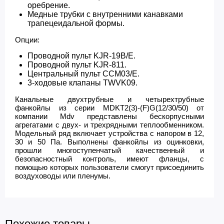
оребрение.
Медные трубки с внутренними канавками
трапецеидальной формы.
Опции:
Проводной пульт KJR-19B/E.
Проводной пульт KJR-811.
Центральный пульт CCM03/E.
3-ходовые клапаны TWVK09.
Канальные двухтрубные и четырехтрубные
фанкойлы из серии MDKT2(3)-(F)G(12/30/50) от
компании Mdv представлены бескорпусными
агрегатами с двух- и трехрядными теплообменником.
Модельный ряд включает устройства с напором в 12,
30 и 50 Па. Выполнены фанкойлы из оцинковки,
прошли многоступенчатый качественный и
безопасностный контроль, имеют фланцы, с
помощью которых пользователи смогут присоединить
воздуховоды или пленумы.
Похожие товары