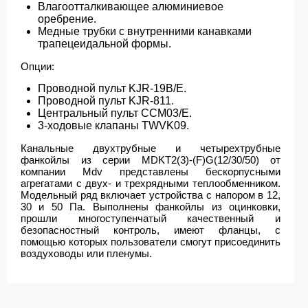
Влагоотталкивающее алюминиевое
оребрение.
Медные трубки с внутренними канавками
трапецеидальной формы.
Опции:
Проводной пульт KJR-19B/E.
Проводной пульт KJR-811.
Центральный пульт CCM03/E.
3-ходовые клапаны TWVK09.
Канальные двухтрубные и четырехтрубные
фанкойлы из серии MDKT2(3)-(F)G(12/30/50) от
компании Mdv представлены бескорпусными
агрегатами с двух- и трехрядными теплообменником.
Модельный ряд включает устройства с напором в 12,
30 и 50 Па. Выполнены фанкойлы из оцинковки,
прошли многоступенчатый качественный и
безопасностный контроль, имеют фланцы, с
помощью которых пользователи смогут присоединить
воздуховоды или пленумы.