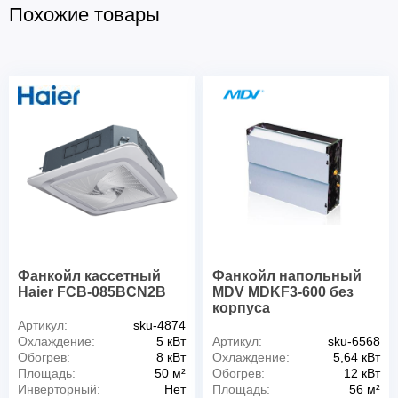
Похожие товары
Фанкойл кассетный
Фанкойл напольный
Haier FCB-085BCN2B
MDV MDKF3-600 без
корпуса
Артикул:
sku-4874
Охлаждение:
5 кВт
Артикул:
sku-6568
Обогрев:
8 кВт
Охлаждение:
5,64 кВт
Площадь:
50 м²
Обогрев:
12 кВт
Инверторный:
Нет
Площадь:
56 м²