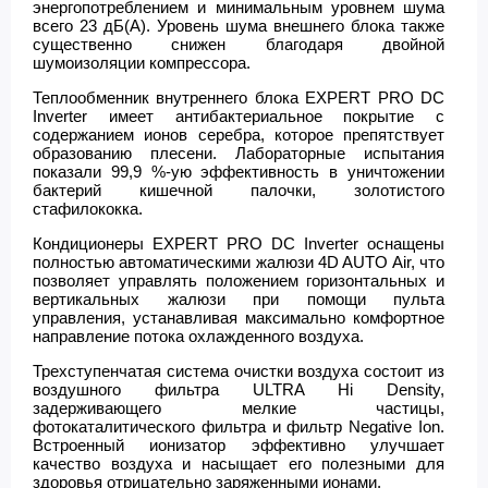
энергопотреблением и минимальным уровнем шума
всего 23 дБ(А). Уровень шума внешнего блока также
существенно снижен благодаря двойной
шумоизоляции компрессора.
Теплообменник внутреннего блока EXPERT PRO DC
Inverter имеет антибактериальное покрытие с
содержанием ионов серебра, которое препятствует
образованию плесени. Лабораторные испытания
показали 99,9 %-ую эффективность в уничтожении
бактерий кишечной палочки, золотистого
стафилококка.
Кондиционеры EXPERT PRO DC Inverter оснащены
полностью автоматическими жалюзи 4D AUTO Air, что
позволяет управлять положением горизонтальных и
вертикальных жалюзи при помощи пульта
управления, устанавливая максимально комфортное
направление потока охлажденного воздуха.
Трехступенчатая система очистки воздуха состоит из
воздушного фильтра ULTRA Hi Density,
задерживающего мелкие частицы,
фотокаталитического фильтра и фильтр Negative Ion.
Встроенный ионизатор эффективно улучшает
качество воздуха и насыщает его полезными для
здоровья отрицательно заряженными ионами.