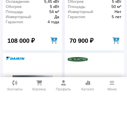
Охлаждение:
5,45 кВт
Обогрев:
5 кВт
Обогрев:
5 кВт
Площадь:
50 м²
Площадь:
54 м²
Инверторный:
Нет
Инверторный:
Да
Гарантия:
5 лет
Гарантия:
4 года
108 000 ₽
70 900 ₽
Как вам удобнее с нами связаться?
Контакты
Корзина
Профиль
Каталог
Меню
ВКонтакте
WhatsApp
Кондиционер Daikin
Сплит-система AC
Emura 3
ELECTRIC ACEM-
Telegram
FTXJ50AS/RXJ50A
18HN1_23Y комплект