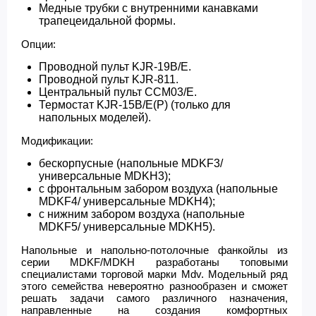
Медные трубки с внутренними канавками
трапецеидальной формы.
Опции:
Проводной пульт KJR-19B/E.
Проводной пульт KJR-811.
Центральный пульт CCM03/E.
Термостат KJR-15B/E(P) (только для
напольных моделей).
Модификации:
бескорпусные (напольные MDKF3/
универсальные MDKH3);
с фронтальным забором воздуха (напольные
MDKF4/ универсальные MDKH4);
с нижним забором воздуха (напольные
MDKF5/ универсальные MDKH5).
Напольные и напольно-потолочные фанкойлы из
серии MDKF/MDKH разработаны топовыми
специалистами торговой марки Mdv. Модельный ряд
этого семейства невероятно разнообразен и сможет
решать задачи самого различного назначения,
направленные на создания комфортных