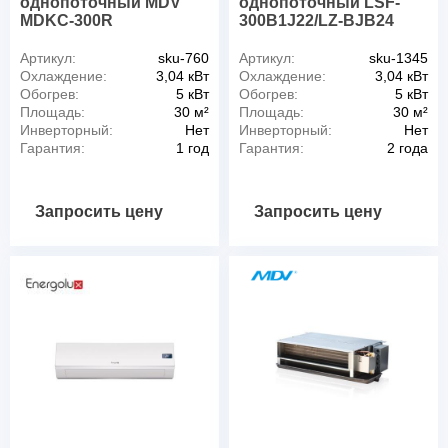
однопоточный MDV
однопоточный LSF-
MDKC-300R
300B1J22/LZ-BJB24
Артикул:
sku-760
Артикул:
sku-1345
Охлаждение:
3,04 кВт
Охлаждение:
3,04 кВт
Обогрев:
5 кВт
Обогрев:
5 кВт
Площадь:
30 м²
Площадь:
30 м²
Инверторный:
Нет
Инверторный:
Нет
Гарантия:
1 год
Гарантия:
2 года
Запросить цену
Запросить цену