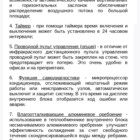
и горизонтальных заслонок обеспечивает
распределение воздушного потока по большой
площади;
4.
Таймер
- при помощи таймера время включения и
выключения может быть установлено в 24 часовом
интервале;
5.
Проводной пульт управления (опция)
- в отличие от
инфракрасного дистанционного пульта управления
проводной пульт может быть закреплен на стене, что
предотвращает его потерю. Это очень удобно в
офисах и на преприятиях.
6.
Функция самодиагностики
- микропроцессор
кондиционера, отслеживающий нештатный режим
работы или неисправность узлов, автоматически
выключит и защитит систему. В это время на дисплее
внутреннего блока отобразится код ошибки или
аварии.
7.
Влагоотталкивающее алюминевое оребрение
-
использование в теплообменнике внутреннего блока
несмачиваемого алюминиевого оребрения улучшает
эффективность охлаждения за счет свободного
течения сконденсировавшейся воды между ребрами.