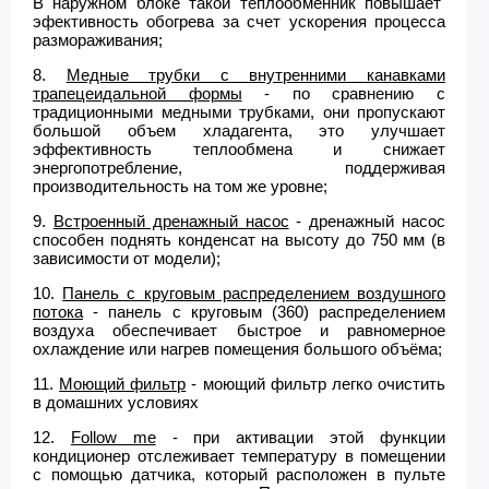
В наружном блоке такой теплообменник повышает
эфективность обогрева за счет ускорения процесса
размораживания;
8.
Медные трубки с внутренними канавками
трапецеидальной формы
- по сравнению с
традиционными медными трубками, они пропускают
большой объем хладагента, это улучшает
эффективность теплообмена и снижает
энергопотребление, поддерживая
производительность на том же уровне;
9.
Встроенный дренажный насос
- дренажный насос
способен поднять конденсат на высоту до 750 мм (в
зависимости от модели);
10.
Панель с круговым распределением воздушного
потока
- панель с круговым (360) распределением
воздуха обеспечивает быстрое и равномерное
охлаждение или нагрев помещения большого объёма;
11.
Моющий фильтр
- моющий фильтр легко очистить
в домашних условиях
12.
Follow me
- при активации этой функции
кондиционер отслеживает температуру в помещении
с помощью датчика, который расположен в пульте