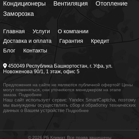
Кондиционеры
Вентиляция
Отопление
Заморозка
Главная
Услуги
О компании
Доставка и оплата
Гарантия
Кредит
Блог
Контакты
450049
Республика Башкортостан
, г.
Уфа
, ул.
Новоженова 90/1
, 1 этаж, офис 5
Предложения на сайте не являются публичной офертой! Цены
могут поменяться, они уточняются менеджером на этапе
заказа.
Подробнее
Наш сайт использует сервис Yandex SmartCaptcha, поэтому
мы вынуждены осуществлять сбор и обработку технических
данных о Вашем устройстве
Подробнее
© 2026 РБ Климат. Все права защищены