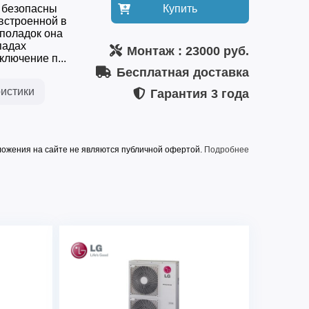
 безопасны
Купить
встроенной в
поладок она
падах
Монтаж
: 23000 руб.
лючение п...
Бесплатная доставка
истики
Гарантия
3 года
ожения на сайте не являются публичной офертой.
Подробнее
площадью до
160 м2
обогрева
18.5 кВт