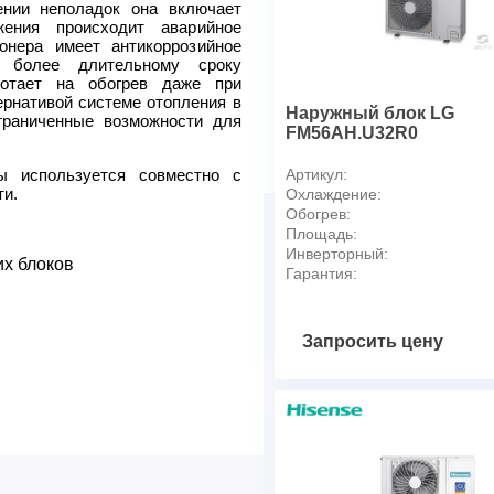
Макс. производительность 
ении неполадок она включает
ения происходит аварийное
Инверторная технология
онера имеет антикоррозийное
Вид установки (крепления)
т более длительному сроку
Макс. количество подключа
ботает на обогрев даже при
ернативой системе отопления в
Вес товара (нетто)
Наружный блок LG
граниченные возможности для
Габаритные размеры товара
FM56AH.U32R0
Необходим блок-распредел
ы используется совместно с
Артикул:
ти.
Охлаждение:
Обогрев:
Площадь:
Инверторный:
их блоков
Гарантия:
Запросить цену