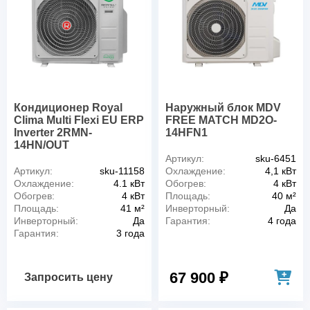
Кондиционер Royal
Наружный блок MDV
Clima Multi Flexi EU ERP
FREE MATCH MD2O-
Inverter 2RMN-
14HFN1
14HN/OUT
Артикул:
sku-6451
Артикул:
sku-11158
Охлаждение:
4,1 кВт
Охлаждение:
4.1 кВт
Обогрев:
4 кВт
Обогрев:
4 кВт
Площадь:
40 м²
Площадь:
41 м²
Инверторный:
Да
Инверторный:
Да
Гарантия:
4 года
Гарантия:
3 года
67 900 ₽
Запросить цену