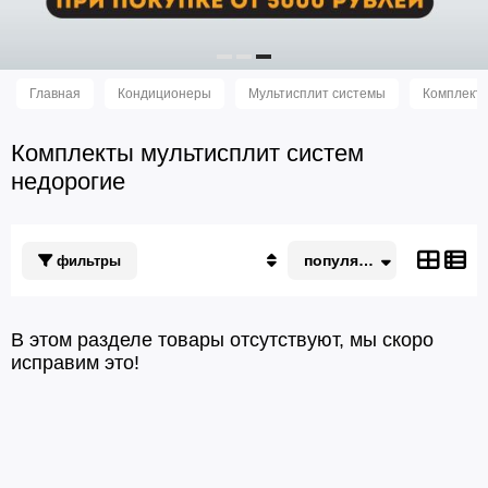
Главная
Кондиционеры
Мультисплит системы
Комплекты
Комплекты мультисплит систем
недорогие
популярные
фильтры
Популярные
По акции
Недорогие
В этом разделе товары отсутствуют, мы скоро
Дорогие
исправим это!