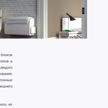
 блоков
типов и
каждого
ование:
олонные
нешнего
ило, их