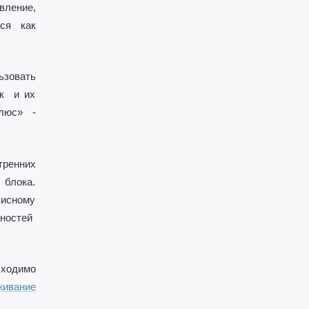
вление,
ся как
ьзовать
ак и их
люс» -
тренних
 блока.
висному
нностей
бходимо
живание